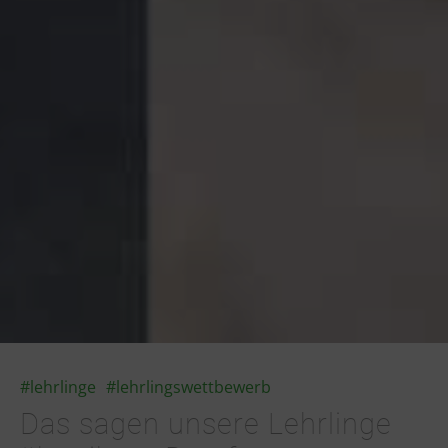
#lehrlinge
#lehrlingswettbewerb
Das sagen unsere Lehrlinge