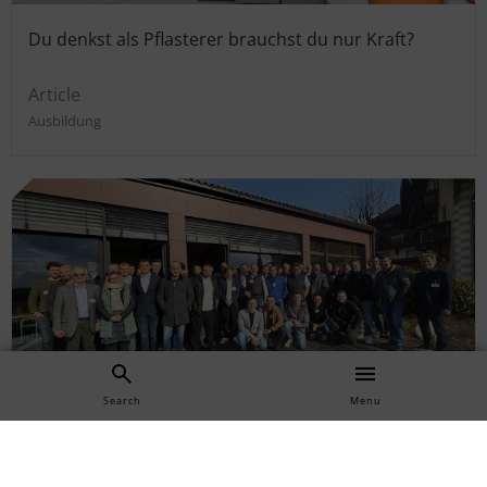
Du denkst als Pflasterer brauchst du nur Kraft?
Article
Ausbildung
Search
Menu
3. Österreichischer Pflasterertag
Article