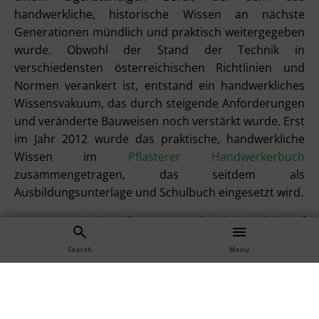
handwerkliche, historische Wissen an nächste
Generationen mündlich und praktisch weitergegeben
wurde. Obwohl der Stand der Technik in
verschiedensten österreichischen Richtlinien und
Normen verankert ist, entstand ein handwerkliches
Wissensvakuum, das durch steigende Anforderungen
und veränderte Bauweisen noch verstärkt wurde. Erst
im Jahr 2012 wurde das praktische, handwerkliche
Wissen im
Pflasterer Handwerkerbuch
zusammengetragen, das seitdem als
Ausbildungsunterlage und Schulbuch eingesetzt wird.
Heutzutage ist das Pflasterer Handwerk ein Lehrberuf
im Bauwesen welcher in einer dreijährigen Lehre im
Search
Menu
dualen Ausbildungssystem erlernt werden kann. Mit
bestandener Lehrabschlussprüfung wird der Lehrling
zum Gesellen und kann in der Folge zur
Meisterprüfung antreten, um als Pflasterermeister